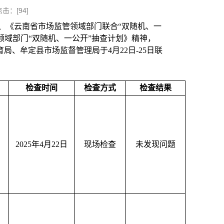
击：[
94
]
）、《云南省市场监管领域部门联合“双随机、一
管领域部门“双随机、一公开”抽查计划》精神，
局、牟定县市场监督管理局于4月22日-25日联
检查时间
检查方式
检查结果
2025年4月22日
现场检查
未发现问题