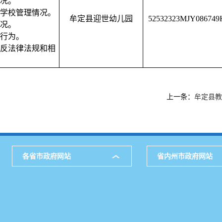
情况。
及学校管理情况。
牟定县迎世幼儿园
52532323MJY086749
情况。
生行为。
违反法律法规和相
上一条：
牟定县教
各省市政府网站
省内州市政府网站