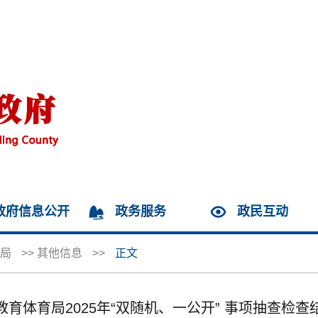
政府信息公开
政务服务
政民互动
局
>>
其他信息
>>
正文
教育体育局2025年“双随机、一公开” 事项抽查检查