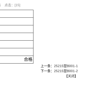
局 点击：[
15
]
合格
上一条：
25215楚B001-1
下一条：
25215楚B001-2
【
关闭
】