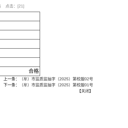
局 点击：[
21
]
合格
上一条：
（牟）市监质监抽字（2025）第校服02号
下一条：
（牟）市监质监抽字（2025）第校服01号
【
关闭
】