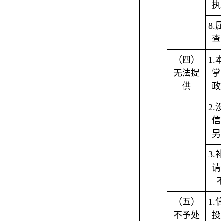
执
8
查
（四）
1
无法提
掌
供
政
2
信
另
3
请
（五）
1
不予处
投