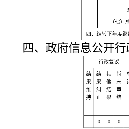
（七）
四、结转下年度继
四、政府信息公开行
行政复议
结
结
其
尚
果
果
他
未
维
纠
结
审
持
正
果
结
1
0
0
0