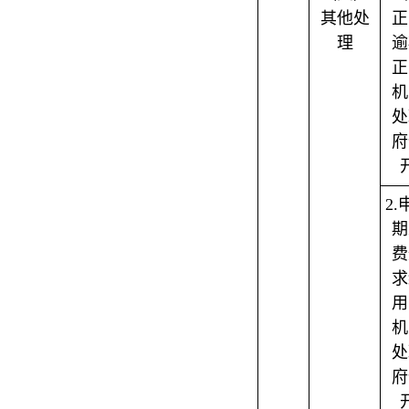
其他处
正
理
逾
正
机
处
府
2
期
费
求
用
机
处
府