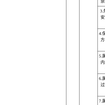
禁
3
安
4
方
5
内
6
过
7