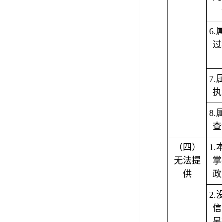
6
过
7
执
8
查
（四）
1
无法提
掌
供
政
2
信
另