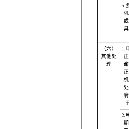
5
机
或
具
（六）
1
其他处
正
理
逾
正
机
处
府
2
期