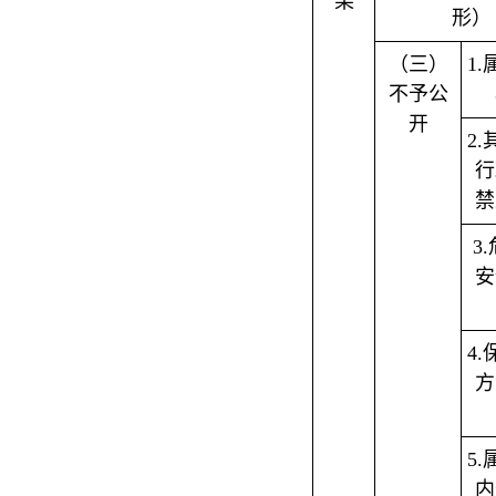
果
形）
（三）
1
不予公
开
2
行
禁
3
安
4
方
5
内