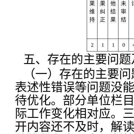
果
果
他
未
维
纠
结
审
持
正
果
结
2
1
1
0
五、存在的主要问题
（一）存在的主要问
表述性错误等问题没
待优化。部分单位栏
际工作变化相对应。
开内容还不及时，解