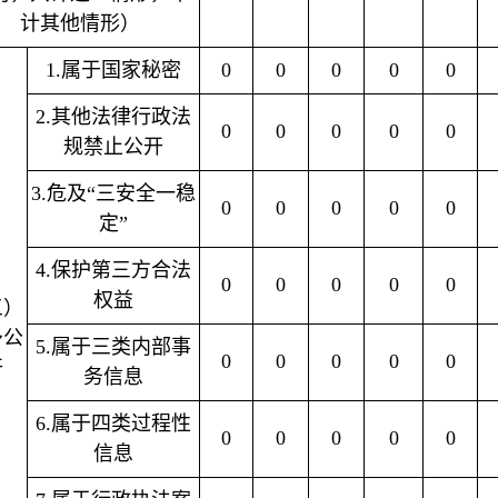
计其他情形）
1.属于国家秘密
0
0
0
0
0
2.其他法律行政法
0
0
0
0
0
规禁止公开
3.危及“三安全一稳
0
0
0
0
0
定”
4.保护第三方合法
0
0
0
0
0
权益
三）
予公
5.属于三类内部事
0
0
0
0
0
开
务信息
6.属于四类过程性
0
0
0
0
0
信息