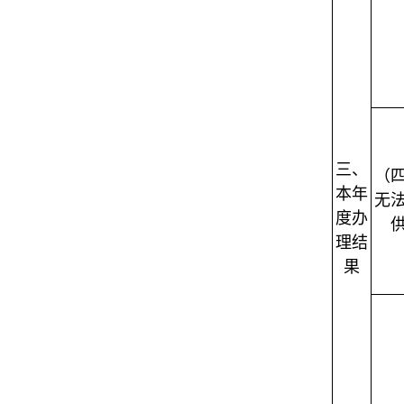
三、
（
本年
无
度办
理结
果