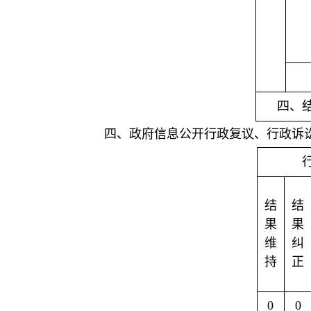
四、
四、政府信息公开行政复议、行政诉
结
结
果
果
维
纠
持
正
0
0