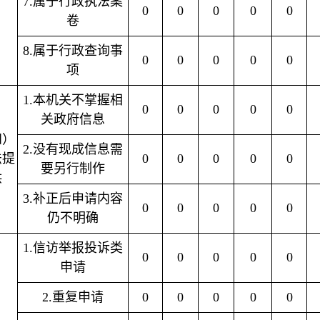
7.属于行政执法案
0
0
0
0
0
卷
8.属于行政查询事
0
0
0
0
0
项
1.本机关不掌握相
0
0
0
0
0
关政府信息
四）
2.没有现成信息需
法提
0
0
0
0
0
要另行制作
供
3.补正后申请内容
0
0
0
0
0
仍不明确
1.信访举报投诉类
0
0
0
0
0
申请
2.重复申请
0
0
0
0
0