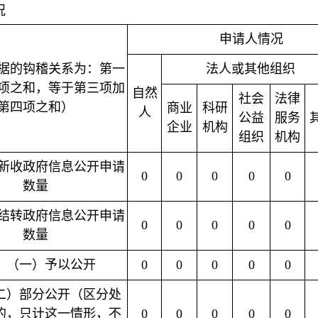
况
申请人情况
据的钩稽关系为：第一
法人或其他组织
项之和，等于第三项加
自然
社会
法律
第四项之和）
商业
科研
人
公益
服务
企业
机构
组织
机构
新收政府信息公开申请
0
0
0
0
0
数量
结转政府信息公开申请
0
0
0
0
0
数量
（一）予以公开
0
0
0
0
0
二）部分公开（区分处
的，只计这一情形，不
0
0
0
0
0