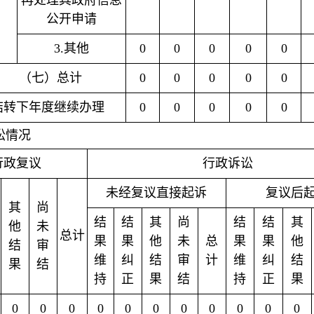
再处理其政府信息
公开申请
3.其他
0
0
0
0
0
（七）总计
0
0
0
0
0
结转下年度继续办理
0
0
0
0
0
讼情况
行政复议
行政诉讼
未经复议直接起诉
复议后
其
尚
结
结
其
尚
结
结
其
他
未
总计
果
果
他
未
总
果
果
他
结
审
维
纠
结
审
计
维
纠
结
果
结
持
正
果
结
持
正
果
0
0
0
0
0
0
0
0
0
0
0