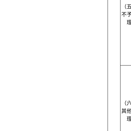
（
不
（
其