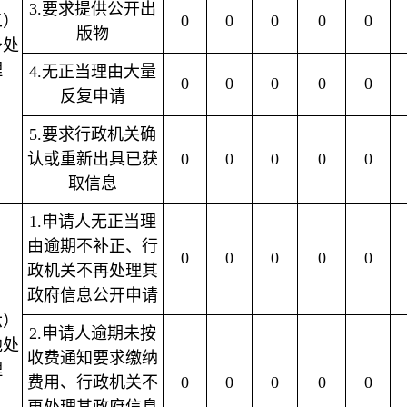
3.要求提供公开出
五）
0
0
0
0
0
版物
予处
理
4.无正当理由大量
0
0
0
0
0
反复申请
5.要求行政机关确
认或重新出具已获
0
0
0
0
0
取信息
1.申请人无正当理
由逾期不补正、行
0
0
0
0
0
政机关不再处理其
政府信息公开申请
六）
2.申请人逾期未按
他处
收费通知要求缴纳
理
费用、行政机关不
0
0
0
0
0