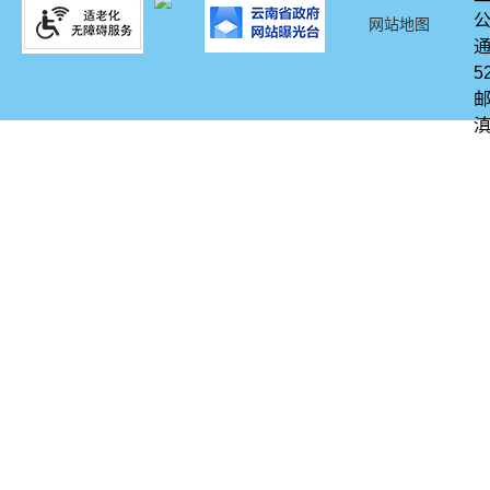
网站地图
通
5
邮
滇