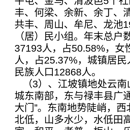
平屯、金马、清波邑5个
丰、何梁、余新、余丁、
共丰、周山、牟尼、龙池19
（居）民小组。年末总户数2
37193人，占50.58%，女
人，占25.37%，城镇居民人
民族人口12868人。
（3）、江坡镇地处云南
城东南部，东与禄丰县广
大门”。东南地势陡峭，
北低，山多水少，水低田高