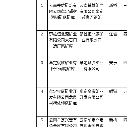
1
云南楚雄矿冶有
云南楚雄矿冶
新桥
限公司牟定郝家
有限公司牟定
河铜矿尾矿库
郝家河铜矿
2
楚雄恒北源矿业
楚雄恒北源矿
江坡
有限公司大石门
业有限公司
选厂尾矿库
3
牟定斌胜矿业有
牟定斌胜矿业
安乐
限公司尾矿库
有限公司
4
牟定金康矿业开
牟定金康矿业
蟠猫
发有限公司龙泉
开发有限公司
村摆依坝尾矿库
5
云南牟定兴宏有
云南牟定兴宏
新桥
色金属有限公司
有色金属有限