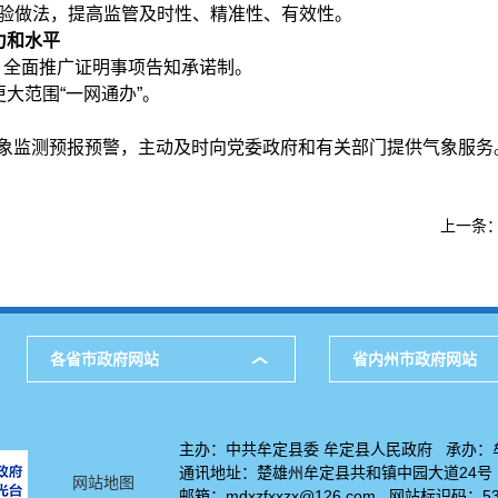
经验做法，提高监管及时性、精准性、有效性。
力和水平
，全面推广证明事项告知承诺制。
更大范围“一网通办”。
气象监测预报预警，主动及时向党委政府和有关部门提供气象服务
上一条
各省市政府网站
省内州市政府网站
主办：中共牟定县委 牟定县人民政府 承办：
通讯地址：楚雄州牟定县共和镇中园大道24号 电话
网站地图
邮箱：mdxzfxxzx@126.com 网站标识码：5