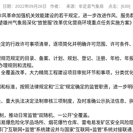
日期：2022年09月26日 作者： 来源：牟定县气象局 点击：[
630
]
作风革命加强机关效能建设的若干规定，进一步改进作风、服务
楚雄州气象局深化“放管服”改革优化营商环境重点任务实施方案
局设定的行政许可事项清单，逐项简化并明确许可范围、许可条件
清理规范规定的目录、备案、计划、规划、登记、注册、年检、年
办理规则和流程。
程、全覆盖改革，大力精简工程建设项目审批环节和事项，分类优
则和标准，按照法律规定和“三定”规定确定的监管职责，进一步
记录、重大执法决定法制审核三项制度，及时准确公示执法信息、
机制，推动日常监管“双随机、一公开”全覆盖。
燃易爆危险化学品场所、烟花爆竹仓库、雷电易发矿区安全风险
象部门“互联网+监管”系统建设并与国家“互联网+监管”系统对接