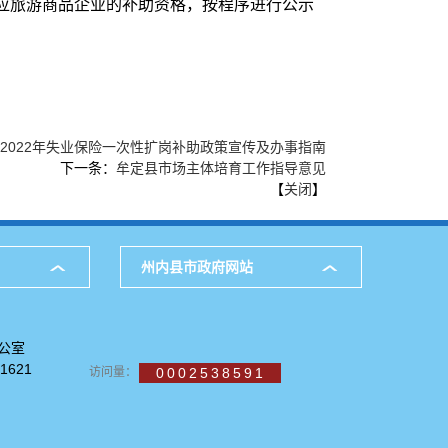
应旅游商品企业的补助资格，按程序进行公示
2022年失业保险一次性扩岗补助政策宣传及办事指南
下一条：
牟定县市场主体培育工作指导意见
【
关闭
】
州内县市政府网站
公室
621
访问量：
0002538591