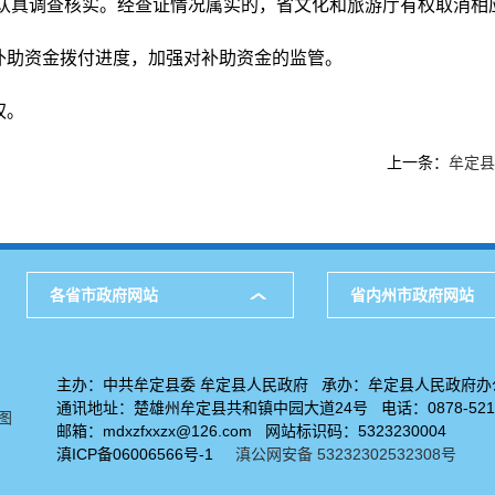
认真调查核实。经查证情况属实的，省文化和旅游厅有权取消相
补助资金拨付进度，加强对补助资金的监管。
权。
上一条：
牟定县
各省市政府网站
省内州市政府网站
主办：中共牟定县委 牟定县人民政府 承办：牟定县人民政府办
通讯地址：楚雄州牟定县共和镇中园大道24号 电话：0878-5211
图
邮箱：mdxzfxxzx@126.com 网站标识码：5323230004
滇ICP备06006566号-1
滇公网安备 53232302532308号