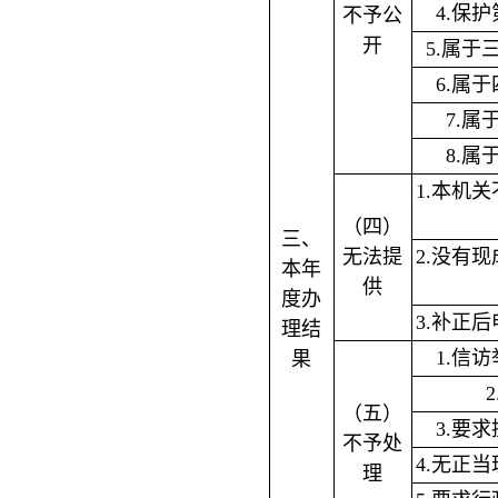
4.保
不予公
开
5.属于
6.属
7.
8.
1.本机
（四）
三、
无法提
2.没有
本年
供
度办
3.补正
理结
1.信
果
（五）
3.要
不予处
4.无正
理