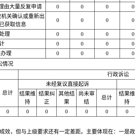
当理由大量反复申请
0
0
0
0
行政机关确认或重新出
0
0
0
0
已获取信息
处理
0
0
0
0
计
0
0
0
0
续办理
0
0
0
0
讼情况
行政诉讼
未经复议直接起诉
总计
结果维
结果纠
其他结
尚未审
结果维
总计
持
正
果
结
持
0
0
0
0
0
0
0
成效，但与上级要求还有一定差距。主要体现在：一是政