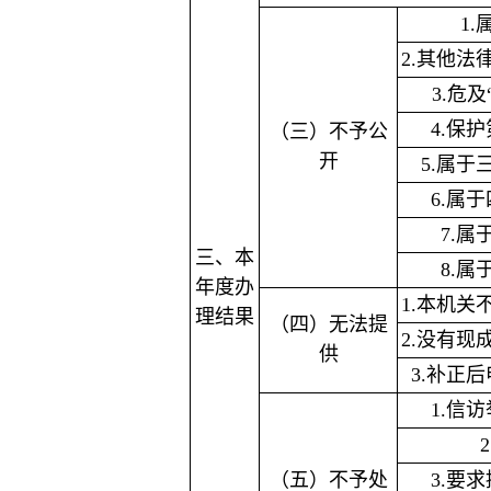
1
2.其他
3.危
4.保
（三）不予公
开
5.属
6.属
7.
三、本
8.
年度办
1.本机
理结果
（四）无法提
2.没有
供
3.补正
1.信
（五）不予处
3.要