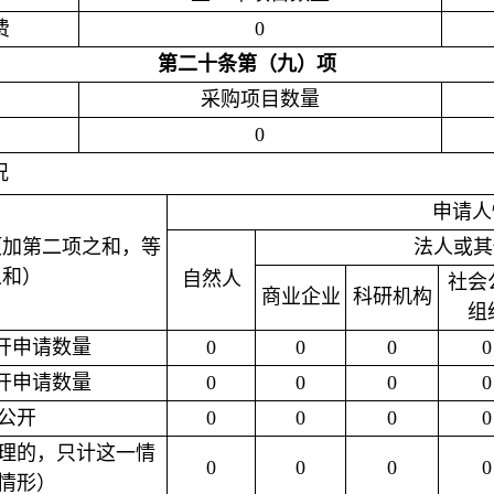
费
0
第二十条第（九）项
采购项目数量
0
况
申请人
项加第二项之和，等
法人或其
之和）
自然人
社会
商业企业
科研机构
组
开申请数量
0
0
0
0
开申请数量
0
0
0
0
公开
0
0
0
0
理的，只计这一情
0
0
0
0
情形）