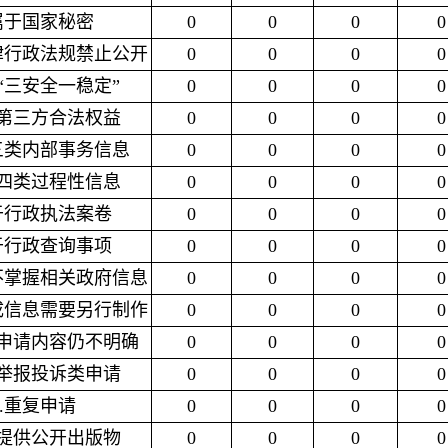
.属于国家秘密
0
0
0
0
法律行政法规禁止公开
0
0
0
0
及“三安全一稳定”
0
0
0
0
护第三方合法权益
0
0
0
0
于三类内部事务信息
0
0
0
0
于四类过程性信息
0
0
0
0
属于行政执法案卷
0
0
0
0
属于行政查询事项
0
0
0
0
关不掌握相关政府信息
0
0
0
0
现成信息需要另行制作
0
0
0
0
后申请内容仍不明确
0
0
0
0
访举报投诉类申请
0
0
0
0
2.重复申请
0
0
0
0
求提供公开出版物
0
0
0
0