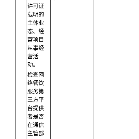
许可证
载明的
主体业
态、经
营项目
从事经
营活
动。
检查网
络餐饮
服务第
三方平
台提供
者是否
在通信
主管部