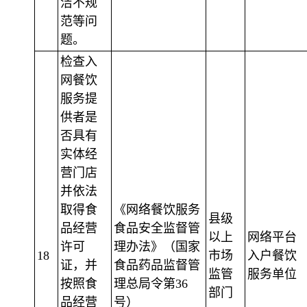
洁不规
范等问
题。
检查入
网餐饮
服务提
供者是
否具有
实体经
营门店
并依法
取得食
《网络餐饮服务
县级
品经营
食品安全监督管
以上
网络平台
许可
理办法》（国家
18
市场
入户餐饮
证，并
食品药品监督管
监管
服务单位
按照食
理总局令第36
部门
品经营
号）