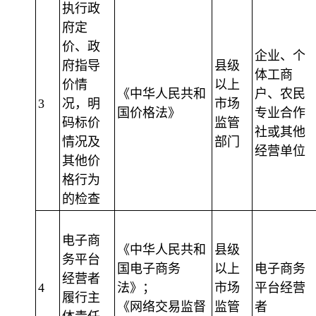
执行政
府定
价、政
企业、个
府指导
县级
体工商
价情
以上
《中华人民共和
户、农民
3
况，明
市场
国价格法》
专业合作
码标价
监管
社或其他
情况及
部门
经营单位
其他价
格行为
的检查
电子商
《中华人民共和
县级
务平台
国电子商务
以上
电子商务
经营者
4
法》；
市场
平台经营
履行主
《网络交易监督
监管
者