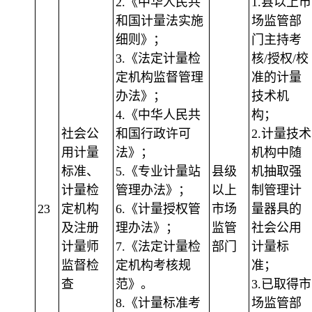
2.《中华人民共
1.县以上市
和国计量法实施
场监管部
细则》；
门主持考
3.《法定计量检
核/授权/校
定机构监督管理
准的计量
办法》；
技术机
4.《中华人民共
构；
社会公
和国行政许可
2.计量技术
用计量
法》；
机构中随
标准、
5.《专业计量站
县级
机抽取强
计量检
管理办法》；
以上
制管理计
23
定机构
6.《计量授权管
市场
量器具的
及注册
理办法》；
监管
社会公用
计量师
7.《法定计量检
部门
计量标
监督检
定机构考核规
准；
查
范》。
3.已取得市
8.《计量标准考
场监管部