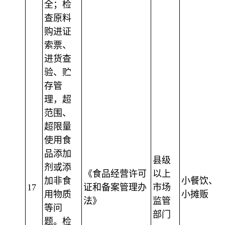
全；检
查原料
购进证
索票、
进货查
验、贮
存管
理，超
范围、
超限量
使用食
品添加
县级
剂或添
《食品经营许可
以上
加非食
小餐饮、
17
证和备案管理办
市场
用物质
小摊贩
法》
监管
等问
部门
题。检