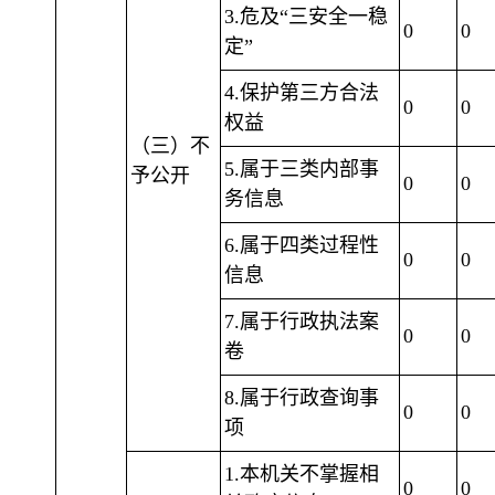
3.危及“三安全一稳
0
0
定”
4.保护第三方合法
0
0
权益
（三）不
5.属于三类内部事
予公开
0
0
务信息
6.属于四类过程性
0
0
信息
7.属于行政执法案
0
0
卷
8.属于行政查询事
0
0
项
1.本机关不掌握相
0
0