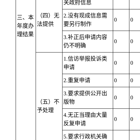
关政府信息
（四）无
2.没有现成信息需
三、本
0
0
法提供
要另行制作
年度办
理结果
3.补正后申请内容
0
0
仍不明确
1.信访举报投诉类
0
0
申请
2.重复申请
0
0
3.要求提供公开出
0
0
（五）不
版物
予处理
4.无正当理由大量
0
0
反复申请
5.要求行政机关确