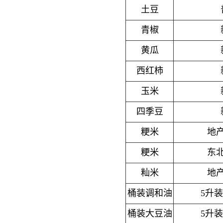
土豆
青椒
黄瓜
西红柿
玉米
四季豆
粳米
地
粳米
东
籼米
地
桶装调和油
5升
桶装大豆油
5升