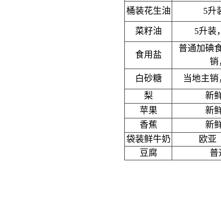
桶装花生油
5升
菜籽油
5升装
普通加碘
食用盐
销
白砂糖
当地主销
梨
新
苹果
新
香蕉
新
袋装鲜牛奶
欧亚（
豆腐
普