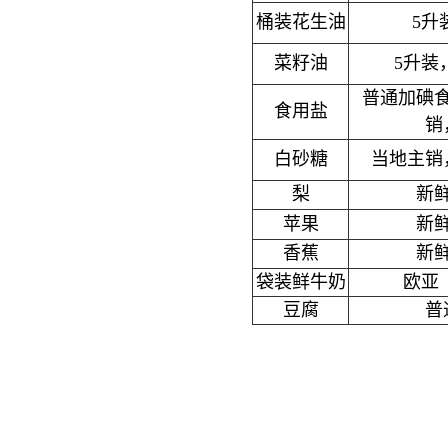
桶装花生油
5升
菜籽油
5升装
普通加碘
食用盐
销
白砂糖
当地主销
梨
新
苹果
新
香蕉
新
袋装鲜牛奶
欧亚（
豆腐
普