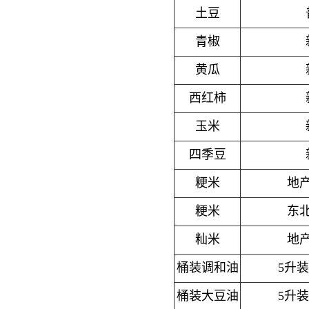
土豆
青椒
黄瓜
西红柿
玉米
四季豆
粳米
地
粳米
东
籼米
地
桶装调和油
5升
桶装大豆油
5升