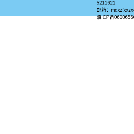
5211621
邮箱：mdxzfxxz
滇ICP备0600656