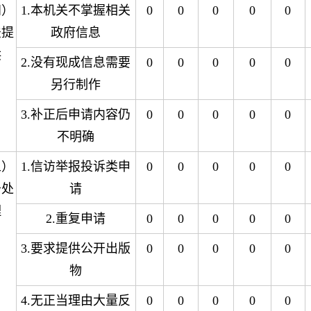
四）
1.本机关不掌握相关
0
0
0
0
0
法提
政府信息
供
2.没有现成信息需要
0
0
0
0
0
另行制作
3.补正后申请内容仍
0
0
0
0
0
不明确
五）
1.信访举报投诉类申
0
0
0
0
0
予处
请
理
2.重复申请
0
0
0
0
0
3.要求提供公开出版
0
0
0
0
0
物
4.无正当理由大量反
0
0
0
0
0