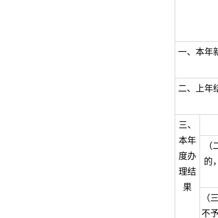
一、本年
二、上年
三、
本年
（
度办
的
理结
果
（
不