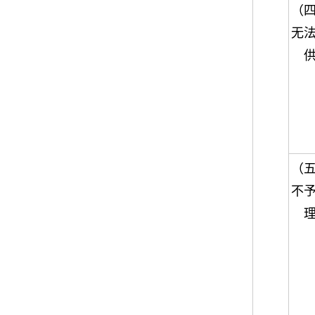
（
无
（
不