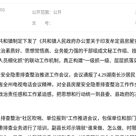
001
公开范围：公开
文 号：
共和镇制定下发了《共和镇人民政府办公室关于印发牟定县房屋
政治素质好、思想觉悟高、业务能力强的干部组成文秘工作组、技
人员细化抓”的联动工作机制，真正构建“一级抓一级、层层抓落
屋安全隐患排查整治推进工作会议，会议通报了4.29湖南长沙居
省全州电视电话会议精神，对全县房屋安全隐患排查整治工作作
政治责任感和工作紧迫感，把思想和行动统一到县委、县政府的
患排查整治“社区吹哨、单位报到”工作推进会议，包保单位和部
患排查业务进行了培训，副县长邓示锦就“谁来做、怎么做、时限