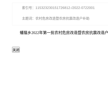
索引号：115323230151726812-/2022-0722001
主题词：农村危房改造暨农房抗震改造户补助
蟠猫乡2022年第一批农村危房改造暨农房抗震改造户