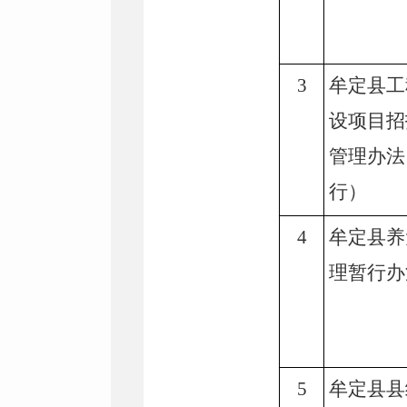
3
牟定县工
设项目招
管理办法
行）
4
牟定县养
理暂行办
5
牟定县县