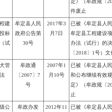
定》（牟政规
〔
2
件废止
程建
牟定县人民
2017
年
3
已被《牟定县人
投标
政府公告第
月
7
日
牟定县工程建设
（试
30
号
办法（试行）的
〔
2018
〕
1
号
）
文
犬管
牟政通
2007
年
1
已被《牟定县人
法
〔
2007
〕
7
月
10
号
和公布继续有效
号
定》（牟政规〔
2
止
级公
牟政办发
2012
年
11
已被《牟定县人