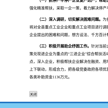
（一）
抓停产半停产企业复
产
达产，帮助
强化精准帮扶，采取一企一策，着力解决停产
（
二
）深入调研，切实解决困难问题。
为
将对全县重点工业企业和重点工业项目进行调
企业提出的困难和问题，想方设法、千方百计
（
三
）
积极开展助企纾困工作。
针对当前
策兑现进企业为重点的“三进企业”综合帮扶活
点，深入企业，积极帮扶企业解决在融资、用
上下联动，形成合力，把各级党委政府各项优
各类补助资金1136万元。