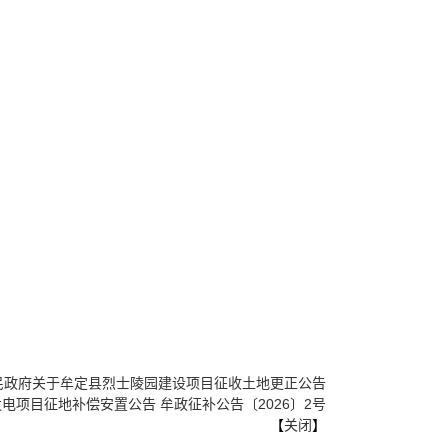
民政府关于牟定县烈士陵园建设项目征收土地更正公告
电项目征地补偿安置公告 牟政征补公告〔2026〕2号
【
关闭
】