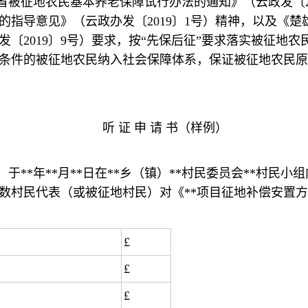
被征地农民基本养老保障试行办法的通知》（云政发〔20
的指导意见》（云政办发〔2019〕1号）精神，以及《
〔2019〕9号）要求，按“先保后征”要求落实被征地
条件的被征地农民纳入社会保障体系，保证被征地农民原
听 证 申 请 书（样例）
于**年**月**日在**乡（镇）**村民委员会**村民小
数村民代表（或被征地村民）对《**项目征地补偿安置
£
£
£