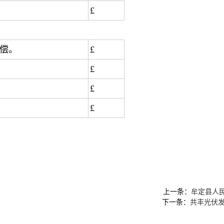
£
补偿。
£
£
£
£
上一条：
牟定县人
下一条：
共丰光伏发