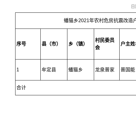
日
蟠猫乡2021年农村危房抗震改造户兑付
村民委员
序号
县（市）
乡（镇）
户主姓
会
1
牟定县
蟠猫乡
龙泉普家
普国能
合计