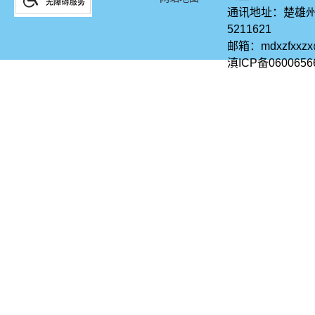
通讯地址：楚雄州
5211621
邮箱：mdxzfxxz
滇ICP备0600656