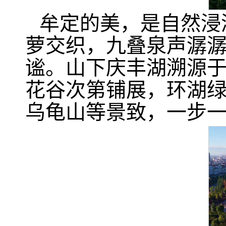
牟定的美，是自然浸
萝交织，九叠泉声潺潺
谧。山下庆丰湖溯源
花谷次第铺展，环湖
乌龟山等景致，一步