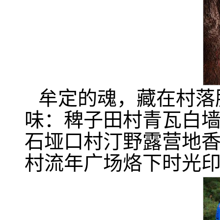
牟定的魂，藏在村落
味：稗子田村青瓦白
石垭口村汀野露营地
村流年广场烙下时光