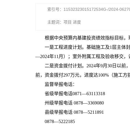
索引号：11532323015172534G-/2024-0627
主题词：项目 进度
根据中央预算内基建投资绩效指标目标，
一是工程进度计划。基础施工及1层主体封顶，
—2024年11月）；室外附属工程及验收移交，计
二是资金拨付计划。2024年9月30日以前，拨付
前，资金拨付297万元，进度达100%（施工
监督举报电话：
省级举报电话0871—63113318
州级举报电话 0878—3369080
县级举报电话 0878—5211891
0878—5222185