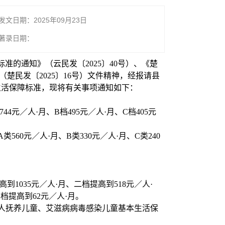
发文日期：2025年09月23日
著录日期：
准的通知》（云民发〔2025〕40号）、《楚
楚民发〔2025〕16号）文件精神，经报请县
生活保障标准，现将有关事项通知如下：
元／人·月、B档495元／人·月、C档405元
0元／人·月、B类330元／人·月、C类240
035元／人·月、二档提高到518元／人·
档提高到62元／人·月。
无人抚养儿童、艾滋病病毒感染儿童基本生活保