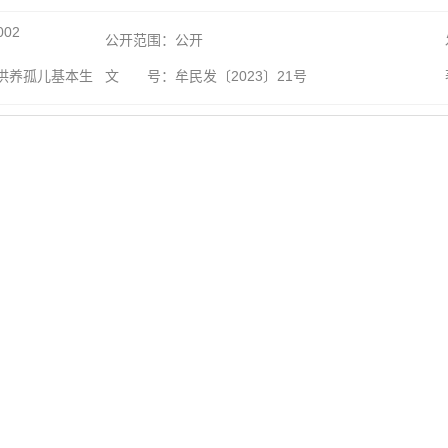
002
公开范围：公开
供养孤儿基本生
文 号：牟民发〔2023〕21号