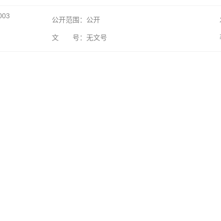
003
公开范围：公开
文 号：无文号