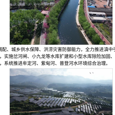
调配、城乡供水保障、洪涝灾害防御能力，全力推进滇中
，实施岔河闸、小九龙等水库扩建和小型水库除险加固、
区，系统推进牟定河、紫甸河、普登河水环境综合治理。