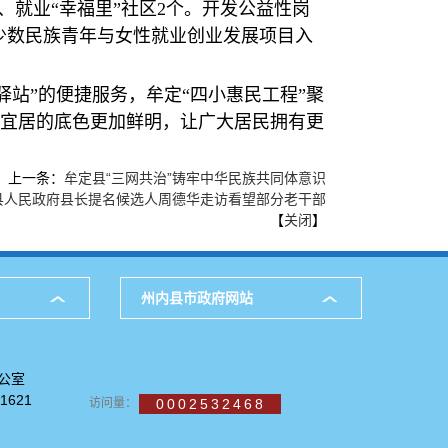
、就业“幸福里”社区2个。开发公益性岗
%。少数民族青年与女性就业创业发展项目入
驿站”的便捷服务，牟定“四小惠民工程”聚
宜居的底色更加鲜明，让广大居民拥有更
上一条：
牟定县“三网共治”铸牢中华民族共同体意识
县人民政府县长提名候选人周德华走访看望部分老干部
【
关闭
】
州内县市政府网站
公室
621
访问量：
0002532468