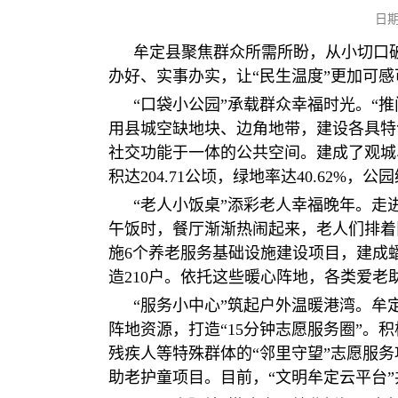
日期
牟定县聚焦群众所需所盼，从小切口
办好、实事办实，让“民生温度”更加可
“口袋小公园”承载群众幸福时光。“
用县城空缺地块、边角地带，建设各具特
社交功能于一体的公共空间。建成了观城
积达204.71公顷，绿地率达40.62%
“老人小饭桌”添彩老人幸福晚年。
午饭时，餐厅渐渐热闹起来，老人们排着
施6个养老服务基础设施建设项目，建成
造210户。依托这些暖心阵地，各类爱
“服务小中心”筑起户外温暖港湾。
阵地资源，打造“15分钟志愿服务圈”。
残疾人等特殊群体的“邻里守望”志愿服
助老护童项目。目前，“文明牟定云平台”共