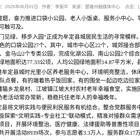
：2026年06月01日 作者：李振华 来源：楚雄州融媒体中心 点击：[
破题，奋力推进口袋小公园、老人小饭桌、服务小中心、零
感可触可及。
推门见绿、移步入园”正成为牟定县城居民生活的寻常模样。
色的口袋公园27个。其中，城市中心区22个，城郊接合
、金马山2个专类公园，完成化湖公园、南山公园2个综
，公园绿地面积达77.33公顷，人均公园绿地面积14.87平
走进牟定县城时光里小区养老服务中心，环境明亮整洁，休
队点餐，有的端着热乎饭回家，有的围坐一起边吃边拉家
蟠猫乡龙泉村、江坡镇江坡大村农村老年幸福食堂，实施困
老助老活动常办常新，稳稳托住老年人的幸福晚年。
牟定县将文明实践与便民利民服务有机结合，整合党群服务
积极探索“文明实践+专业社工”联动模式，精准对接群众
务项目，开展环境整治、医疗健康、法律援助等普惠性项目，
开展活动8939场次，参与志愿者3.3万人，服务群众17