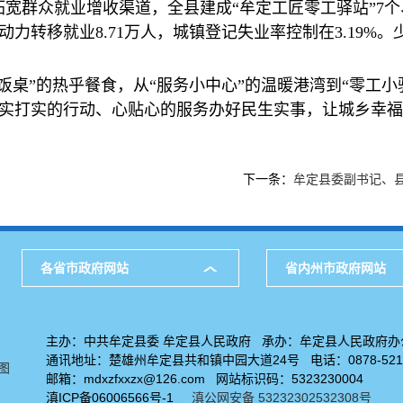
拓宽群众就业增收渠道，全县建成“牟定工匠零工驿站”7个
村劳动力转移就业8.71万人，城镇登记失业率控制在3.19
饭桌”的热乎餐食，从“服务小中心”的温暖港湾到“零工小
实打实的行动、心贴心的服务办好民生实事，让城乡幸福
下一条：
牟定县委副书记、
各省市政府网站
省内州市政府网站
主办：中共牟定县委 牟定县人民政府 承办：牟定县人民政府办
通讯地址：楚雄州牟定县共和镇中园大道24号 电话：0878-5211
图
邮箱：mdxzfxxzx@126.com 网站标识码：5323230004
滇ICP备06006566号-1
滇公网安备 53232302532308号