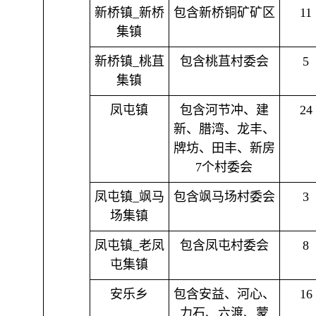
新桥镇_新桥
包含新桥铜矿矿区
11
集镇
新桥镇_桃苴
包含桃苴村委会
5
集镇
凤屯镇
包含河节冲、建
24
新、腊湾、龙丰、
牌坊、田丰、新房
7个村委会
凤屯镇_飒马
包含飒马场村委会
3
场集镇
凤屯镇_老凤
包含凤屯村委会
8
屯集镇
安乐乡
包含安益、河心、
16
力石、六渡、蒙