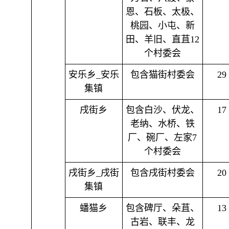
恩、石板、太极、
桃园、小屯、新
田、羊旧、直苴12
个村委会
安乐乡_安乐
包含猫街村委会
29
集镇
戌街乡
包含白沙、伏龙、
17
老纳、水桥、铁
厂、碗厂、左家7
个村委会
戌街乡_戌街
包含戌街村委会
20
集镇
蟠猫乡
包含碑厅、朵苴、
13
古岩、联丰、龙