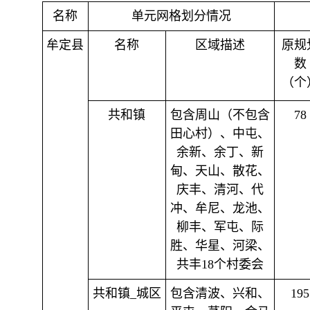
名称
单元网格划分情况
牟定县
名称
区域描述
原规
数
（个
共和镇
包含周山（不包含
78
田心村）、中屯、
余新、余丁、新
甸、天山、散花、
庆丰、清河、代
冲、牟尼、龙池、
柳丰、军屯、际
胜、华星、河梁、
共丰18个村委会
共和镇_城区
包含清波、兴和、
195