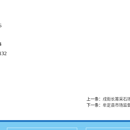
6
4
32
上一条：
戌街长箐采石
下一条：
牟定县市场监