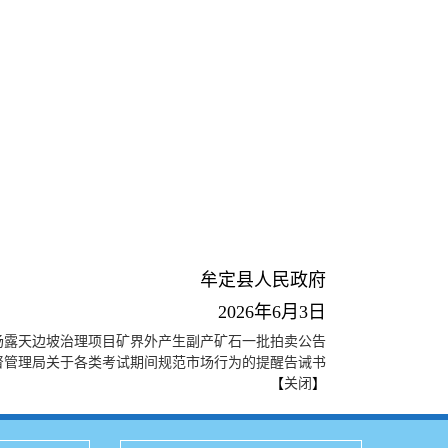
牟定县人民政府
2026年6月3日
场露天边坡治理项目矿界外产生副产矿石一批拍卖公告
督管理局关于各类考试期间规范市场行为的提醒告诫书
【
关闭
】